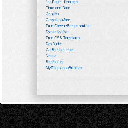
1st Page - ilmainen
Time and Date
Gr-sites
Graphics-4free
Free CheeseBürger smilies
Dynamicdrive
Free CSS Templates
DevDude
GetBrushes.com
Noupe
Brusheezy
MyPhotoshopBrushes