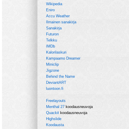
Wikipedia
Eniro
Accu Weather
Ilmainen sanakirja
Sanakirja
Futuron
Telkku
IMDb
Kalorilaskuri
Kampaamo Dreamer
Miniclip
Jigzone
Behind the Name
DeviantART
luontoon.fi
Freelayouts
Menthal 27
koodausneuvoja
Quackit
koodausneuvoja
Highslide
Koodausta