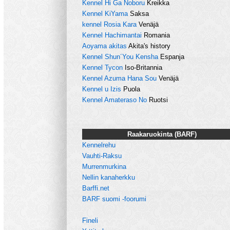
Kennel Hi Ga Noboru
Kreikka
Kennel KiYama
Saksa
kennel Rosia Kara
Venäjä
Kennel Hachimantai
Romania
Aoyama akitas
Akita's history
Kennel Shun´You Kensha
Espanja
Kennel Tycon
Iso-Britannia
Kennel Azuma Hana Sou
Venäjä
Kennel u Izis
Puola
Kennel Amateraso No
Ruotsi
Raakaruokinta (BARF)
Kennelrehu
Vauhti-Raksu
Murrenmurkina
Nellin kanaherkku
Barffi.net
BARF suomi -foorumi
Fineli