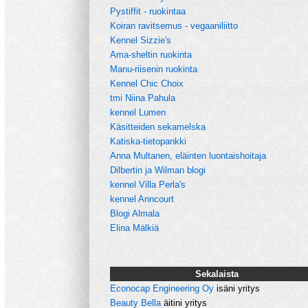
Pystiffit - ruokintaa
Koiran ravitsemus - vegaaniliitto
Kennel Sizzie's
Ama-sheltin ruokinta
Manu-riisenin ruokinta
Kennel Chic Choix
tmi Niina Pahula
kennel Lumen
Käsitteiden sekamelska
Katiska-tietopankki
Anna Multanen, eläinten luontaishoitaja
Dilbertin ja Wilman blogi
kennel Villa Perla's
kennel Anncourt
Blogi Almala
Elina Mälkiä
Sekalaista
Econocap Engineering Oy
isäni yritys
Beauty Bella
äitini yritys