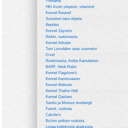
Yrttitarha
HKI Avoin yliopisto, vitamiinit
Kennel Baranef
Soseitten teko-ohjeita
Rephlex
Kennel Zayora's
Riekki, ruokinnasta
Kennel Arttulan
Tom Lonsdalen opas suomeksi
O-vet
Ruokinnasta, Anitta Kainulainen
BARF, Heidi Rubin
Kennel Flagstone's
Kennel Aarressaaren
Kennel Malinuts
Kennel Thalion Hall
Kennel Qashani
Santtu ja Mooses leonbergit
Farmit, ruokinta
Calcifer's
Bichon poikien ruokinta
Listaa kielletyistä aineksista