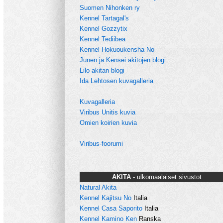
Suomen Nihonken ry
Kennel Tartagal's
Kennel Gozzytix
Kennel Tediibea
Kennel Hokuoukensha No
Junen ja Kensei akitojen blogi
Lilo akitan blogi
Ida Lehtosen kuvagalleria
Kuvagalleria
Viribus Unitis kuvia
Omien koirien kuvia
Viribus-foorumi
AKITA
- ulkomaalaiset sivustot
Natural Akita
Kennel Kajitsu No
Italia
Kennel Casa Saporito
Italia
Kennel Kamino Ken
Ranska