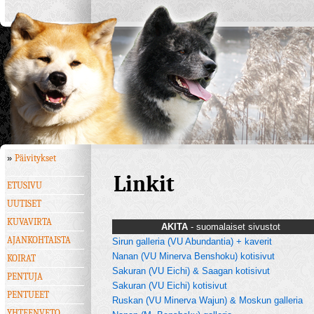
»
Päivitykset
Linkit
ETUSIVU
UUTISET
KUVAVIRTA
AKITA
- suomalaiset sivustot
AJANKOHTAISTA
Sirun galleria (VU Abundantia) + kaverit
Nanan (VU Minerva Benshoku) kotisivut
KOIRAT
Sakuran (VU Eichi) & Saagan kotisivut
PENTUJA
Sakuran (VU Eichi) kotisivut
PENTUEET
Ruskan (VU Minerva Wajun) & Moskun galleria
YHTEENVETO