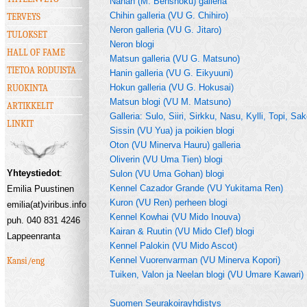
Nanan (M. Benshoku) galleria
Chihin galleria (VU G. Chihiro)
TERVEYS
Neron galleria (VU G. Jitaro)
TULOKSET
Neron blogi
HALL OF FAME
Matsun galleria (VU G. Matsuno)
TIETOA RODUISTA
Hanin galleria (VU G. Eikyuuni)
Hokun galleria (VU G. Hokusai)
RUOKINTA
Matsun blogi (VU M. Matsuno)
ARTIKKELIT
Galleria: Sulo, Siiri, Sirkku, Nasu, Kylli, Topi, Sa
LINKIT
Sissin (VU Yua) ja poikien blogi
Oton (VU Minerva Hauru) galleria
Oliverin (VU Uma Tien) blogi
Yhteystiedot
:
Sulon (VU Uma Gohan) blogi
Kennel Cazador Grande (VU Yukitama Ren)
Emilia Puustinen
Kuron (VU Ren) perheen blogi
emilia(at)viribus.info
Kennel Kowhai (VU Mido Inouva)
puh. 040 831 4246
Kairan & Ruutin (VU Mido Clef) blogi
Lappeenranta
Kennel Palokin (VU Mido Ascot)
Kennel Vuorenvarman (VU Minerva Kopori)
Kansi/eng
Tuiken, Valon ja Neelan blogi (VU Umare Kawari)
Suomen Seurakoirayhdistys