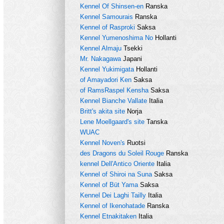
Kennel Of Shinsen-en
Ranska
Kennel Samourais
Ranska
Kennel of Rasproki
Saksa
Kennel Yumenoshima No
Hollanti
Kennel Almaju
Tsekki
Mr. Nakagawa
Japani
Kennel Yukimigata
Hollanti
of Amayadori Ken
Saksa
of RamsRaspel Kensha
Saksa
Kennel Bianche Vallate
Italia
Britt's akita site
Norja
Lene Moellgaard's site
Tanska
WUAC
Kennel Noven's
Ruotsi
des Dragons du Soleil Rouge
Ranska
kennel Dell'Antico Oriente
Italia
Kennel of Shiroi na Suna
Saksa
Kennel of Büt Yama
Saksa
Kennel Dei Laghi Tailly
Italia
Kennel of Ikenohatade
Ranska
Kennel Etnakitaken
Italia