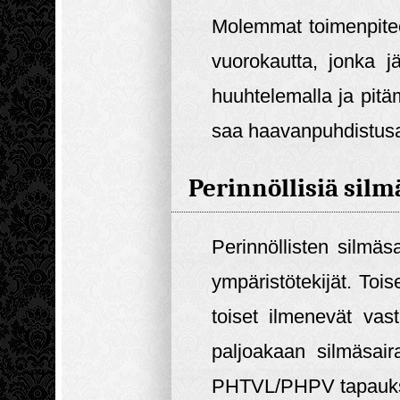
Molemmat toimenpitee
vuorokautta, jonka 
huuhtelemalla ja pitä
saa haavanpuhdistusai
Perinnöllisiä sil
Perinnöllisten silmä
ympäristötekijät. Toi
toiset ilmenevät vas
paljoakaan silmäsair
PHTVL/PHPV tapauksi