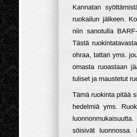
Kannatan syöttämist
ruokailun jälkeen. K
niin sanotulla BARF
Tästä ruokintatavasta 
ohraa, tattari yms. j
omasta ruoastaan jää
tuliset ja maustetut ru
Tämä ruokinta pitää sis
hedelmiä yms. Ruoki
luonnonmukaisuutta.
söisivät luonnossa.