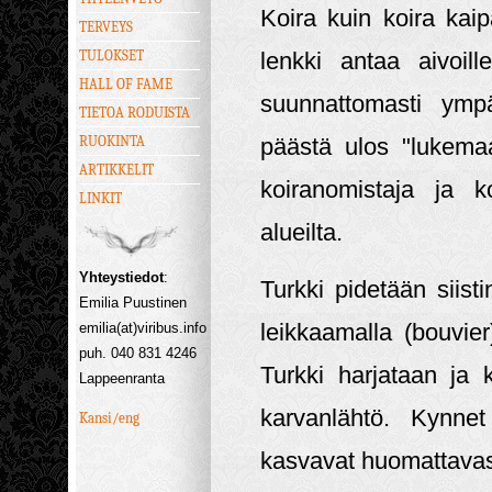
Koira kuin koira kai
TERVEYS
TULOKSET
lenkki antaa aivoill
HALL OF FAME
suunnattomasti ympä
TIETOA RODUISTA
RUOKINTA
päästä ulos "lukema
ARTIKKELIT
koiranomistaja ja ko
LINKIT
alueilta.
Yhteystiedot
:
Turkki pidetään siist
Emilia Puustinen
leikkaamalla (bouvie
emilia(at)viribus.info
puh. 040 831 4246
Turkki harjataan ja
Lappeenranta
karvanlähtö. Kynnet 
Kansi/eng
kasvavat huomattavast