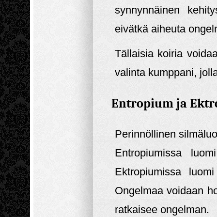
synnynnäinen kehity
eivätkä aiheuta onge
Tällaisia koiria voida
valinta kumppani, jol
Entropium ja Ekt
Perinnöllinen silmälu
Entropiumissa luomi
Ektropiumissa luomi
Ongelmaa voidaan hoit
ratkaisee ongelman.