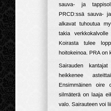
sauva- ja tappiso
PRCD:ssä sauva- ja t
alkavat tuhoutua my
takia verkkokalvoll
Koirasta tulee lop
hoitokeinoa. PRA on ko
Sairauden kantajat
heikkenee asteitt
Ensimmäinen oire 
silmäterä on laaja ei
valo. Sairauteen voi 