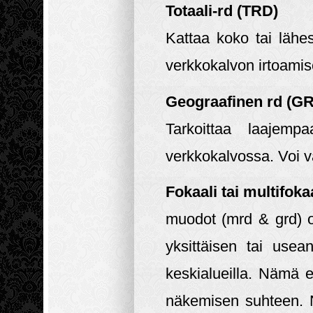
Totaali-rd (TRD)
Kattaa koko tai lähe
verkkokalvon irtoamis
Geograafinen rd (G
Tarkoittaa laajempa
verkkokalvossa. Voi v
Fokaali tai multifoka
muodot (mrd & grd) o
yksittäisen tai usea
keskialueilla. Nämä e
näkemisen suhteen. 