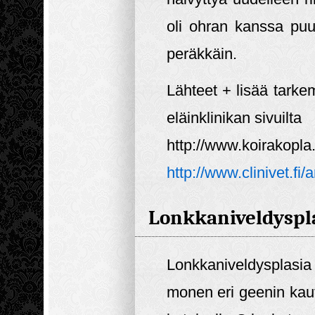
oli ohran kanssa pu
peräkkäin.
Lähteet + lisää tarke
eläinklinikan sivuilta
http://www.koirakopla
http://www.clinivet.fi/a
Lonkkaniveldyspla
Lonkkaniveldysplasi
monen eri geenin kautt