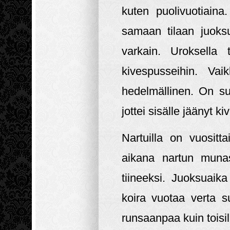
kuten puolivuotiaina
samaan tilaan juoksu
varkain. Uroksella 
kivespusseihin. Vai
hedelmällinen. On su
jottei sisälle jäänyt 
Nartuilla on vuositt
aikana nartun munas
tiineeksi. Juoksuaik
koira vuotaa verta s
runsaanpaa kuin toisil