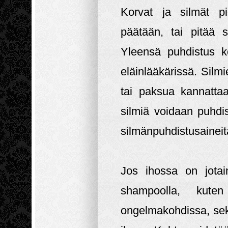
Korvat ja silmät pi
päätään, tai pitää s
Yleensä puhdistus ko
eläinlääkärissä. Silm
tai paksua kannatta
silmiä voidaan puhdis
silmänpuhdistusainei
Jos ihossa on jotai
shampoolla, kute
ongelmakohdissa, sek