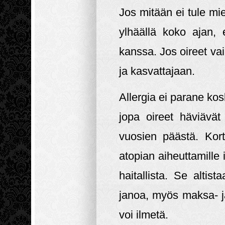
Jos mitään ei tule mi
ylhäällä koko ajan,
kanssa. Jos oireet vai
ja kasvattajaan.
Allergia ei parane kosk
jopa oireet häviävät
vuosien päästä. Kort
atopian aiheuttamille i
haitallista. Se altis
janoa, myös maksa- j
voi ilmetä.