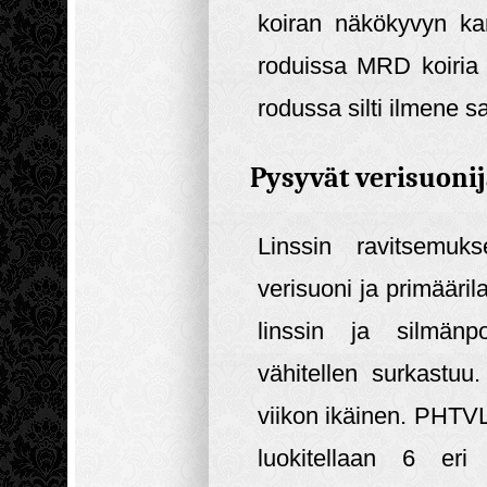
koiran näkökyvyn kan
roduissa MRD koiria 
rodussa silti ilmene 
Pysyvät verisuoni
Linssin ravitsemuks
verisuoni ja primäärila
linssin ja silmänp
vähitellen surkastu
viikon ikäinen. PHTV
luokitellaan 6 eri