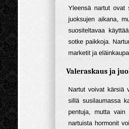
Yleensä nartut ovat s
juoksujen aikana, mut
suositeltavaa käyttää
sotke paikkoja. Nartu
marketit ja eläinkaupa
Valeraskaus ja ju
Nartut voivat kärsiä
sillä susilaumassa k
pentuja, mutta vain 
nartuista hormonit voi