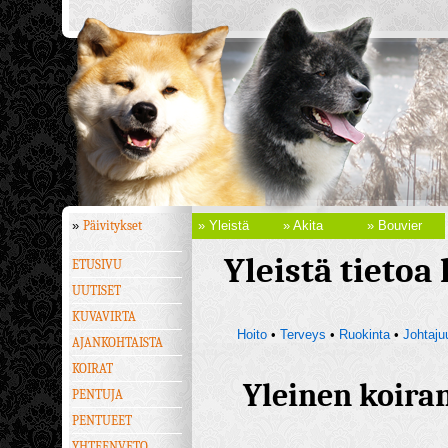
»
Päivitykset
» Yleistä
» Akita
» Bouvier
Yleistä tietoa 
ETUSIVU
UUTISET
KUVAVIRTA
Hoito
•
Terveys
•
Ruokinta
•
Johtaju
AJANKOHTAISTA
KOIRAT
Yleinen koira
PENTUJA
PENTUEET
YHTEENVETO