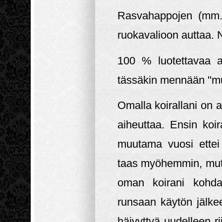
Rasvahappojen (mm. 
ruokavalioon auttaa. 
100 % luotettavaa al
tässäkin mennään "mu
Omalla koirallani on a
aiheuttaa. Ensin koir
muutama vuosi ettei 
taas myöhemmin, mutt
oman koirani kohdall
runsaan käytön jälke
häivyttyä uudelleen ri