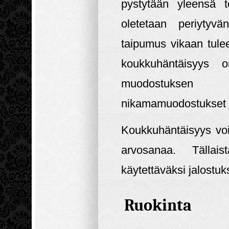
pystytään yleensä 
oletetaan periytyvän
taipumus vikaan tule
koukkuhäntäisyys 
muodostuksen h
nikamamuodostukset j
Koukkuhäntäisyys voi 
arvosanaa. Tällai
käytettäväksi jalostuk
Ruokinta