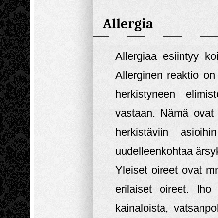
Allergia
Allergiaa esiintyy 
Allerginen reaktio on
herkistyneen elimis
vastaan. Nämä ovat u
herkistäviin asioihi
uudelleenkohtaa ärsyk
Yleiset oireet ovat mm
erilaiset oireet. Iho
kainaloista, vatsanpo