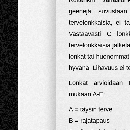
geenejä suvustaa
tervelonkkaisia, ei t
Vastaavasti C lonk
tervelonkkaisia jälkel
lonkat tai huonommat,
hyvänä. Lihavuus ei t
Lonkat arvioidaan F
mukaan A-E:
A = täysin terve
B = rajatapaus