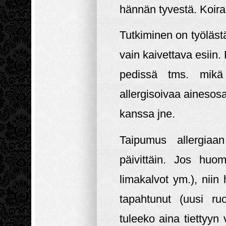
hännän tyvestä. Koira
Tutkiminen on työläst
vain kaivettava esiin. 
pedissä tms. mikä
allergisoivaa ainesosa
kanssa jne.
Taipumus allergiaan
päivittäin. Jos huo
limakalvot ym.), niin
tapahtunut (uusi ru
tuleeko aina tiettyyn