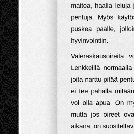
maitoa, haalia leluja 
pentuja. Myös käytös
puskea päälle, jollo
hyvinvointiin.
Valeraskausoireita v
Lenkkeillä normaalia
joita narttu pitää pent
ei tee pahalla mitää
voi olla apua. On m
mutta jos oireet ova
aikana, on suositeltav