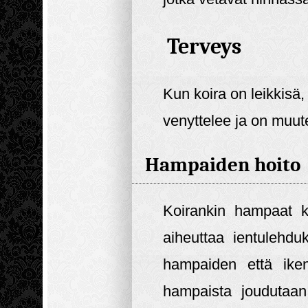
Terveys
Kun koira on leikkisä,
venyttelee ja on muut
Hampaiden hoito
Koirankin hampaat ke
aiheuttaa ientulehd
hampaiden että iken
hampaista joudutaa