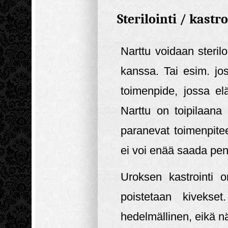
Sterilointi / kastro
Narttu voidaan steril
kanssa. Tai esim. jos
toimenpide, jossa el
Narttu on toipilaan
paranevat toimenpite
ei voi enää saada pen
Uroksen kastrointi 
poistetaan kiveks
hedelmällinen, eikä nä