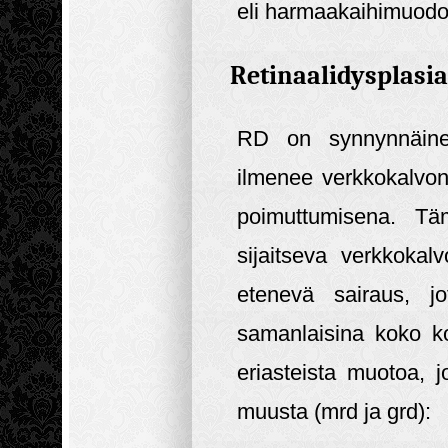
eli harmaakaihimuodo
Retinaalidysplasia
RD on synnynnäinen
ilmenee verkkokalvon
poimuttumisena. Tä
sijaitseva verkkokal
etenevä sairaus, jo
samanlaisina koko k
eriasteista muotoa, 
muusta (mrd ja grd):