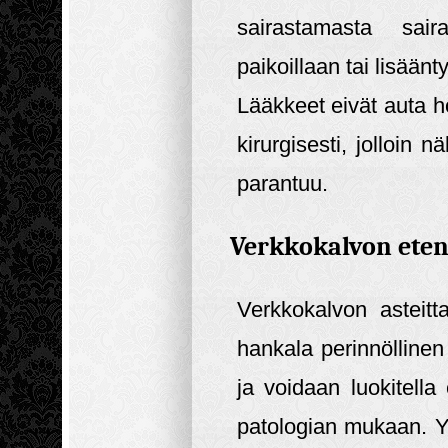
sairastamasta sai
paikoillaan tai lisään
Lääkkeet eivät auta 
kirurgisesti, jolloin
parantuu.
Verkkokalvon eten
Verkkokalvon asteit
hankala perinnöllinen 
ja voidaan luokitella
patologian mukaan. Yl