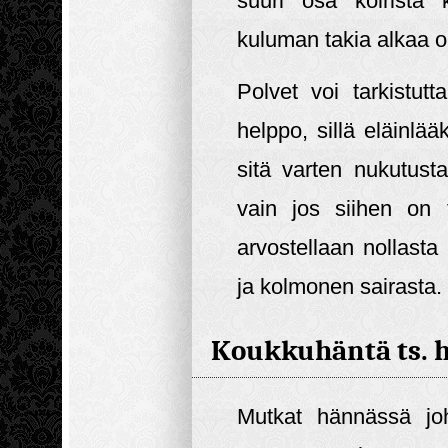
suuri osa koirista 
kuluman takia alkaa 
Polvet voi tarkistutt
helppo, sillä eläinlää
sitä varten nukutust
vain jos siihen on t
arvostellaan nollasta
ja kolmonen sairasta.
Koukkuhäntä ts.
Mutkat hännässä jo