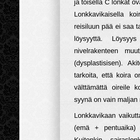
ja toisella C lonkat 
Lonkkavikaisella koi
reisiluun pää ei saa t
löysyyttä. Löysy
nivelrakenteen muut
(dysplastisisen). Aki
tarkoita, että koira o
välttämättä oireile
syynä on vain maljan 
Lonkkavikaan vaikutt
(emä + pentuaika) 
Kuitenkin sairaslon