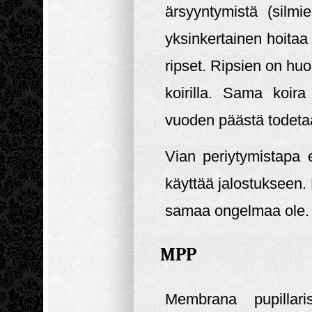
ärsyyntymistä (silmi
yksinkertainen hoitaa k
ripset. Ripsien on hu
koirilla. Sama koir
vuoden päästä todetaa
Vian periytymistapa e
käyttää jalostukseen. P
samaa ongelmaa ole.
MPP
Membrana pupillaris