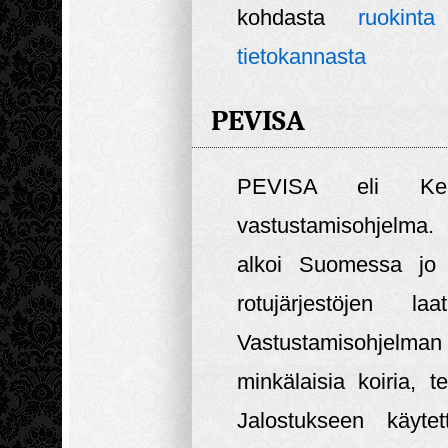
kohdasta
ruokinta
tietokannasta
PEVISA
PEVISA eli Kennel
vastustamisohjelma. 
alkoi Suomessa jo 1
rotujärjestöjen 
Vastustamisohjelma
minkälaisia koiria, t
Jalostukseen käytet