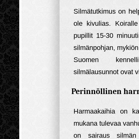
Silmätutkimus on hel
ole kivulias. Koiralle
pupillit 15-30 minuut
silmänpohjan, mykiön,
Suomen kennelli
silmälausunnot ovat vi
Perinnöllinen har
Harmaakaihia on kah
mukana tulevaa vanh
on sairaus silmän 