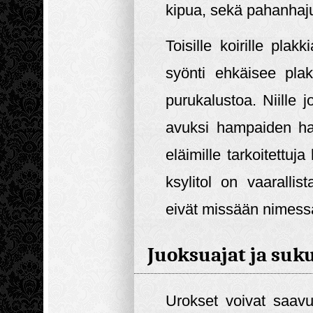
kipua, sekä pahanhaju
Toisille koirille pla
syönti ehkäisee pla
purukalustoa. Niille jo
avuksi hampaiden har
eläimille tarkoitettu
ksylitol on vaaralli
eivät missään nimessä 
Juoksuajat ja suk
Urokset voivat saavu