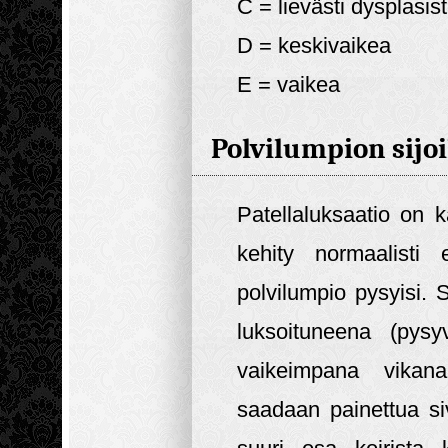
C = lievästi dysplasis
D = keskivaikea
E = vaikea
Polvilumpion sijoi
Patellaluksaatio on k
kehity normaalisti
polvilumpio pysyisi. 
luksoituneena (pysy
vaikeimpana vikan
saadaan painettua si