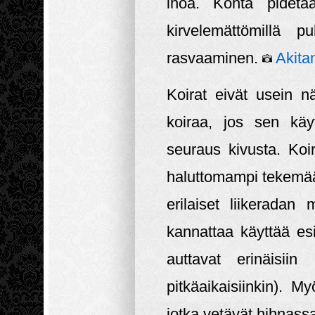
ihoa. Kohta pidetä
kirvelemättömillä p
rasvaaminen.
Akita
Koirat eivät usein n
koiraa, jos sen käy
seuraus kivusta. Koi
haluttomampi tekemään
erilaiset liikeradan
kannattaa käyttää esi
auttavat erinäisiin l
pitkäaikaisiinkin). M
jotka vetävät hihnass