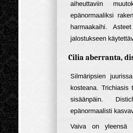
aiheuttaviin muut
epänormaaliksi rake
harmaakaihi. Astee
jalostukseen käytettäv
Cilia aberranta, dis
Silmäripsien juuriss
kosteana. Trichiasis 
sisäänpäin. Disti
epänormaalisti kasvavi
Vaiva on yleensä h