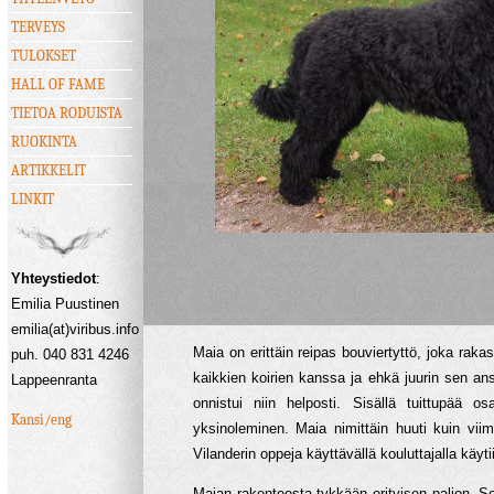
TERVEYS
TULOKSET
HALL OF FAME
TIETOA RODUISTA
RUOKINTA
ARTIKKELIT
LINKIT
Yhteystiedot
:
Emilia Puustinen
emilia(at)viribus.info
Maia on erittäin reipas bouviertyttö, joka rak
puh. 040 831 4246
kaikkien koirien kanssa ja ehkä juurin sen an
Lappeenranta
onnistui niin helposti. Sisällä tuittupää os
Kansi/eng
yksinoleminen. Maia nimittäin huuti kuin vii
Vilanderin oppeja käyttävällä kouluttajalla käy
Maian rakenteesta tykkään erityisen paljon. S