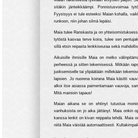
sitäkin jänteikkäämpi. Ponnistusvoimaa tyt
Fyysisyys ei tule esteeksi Maian kohalla, vaik
runkoon, niin johan silmä lepäisi.
Maia tulee Ranskasta ja on yhteisomistukses
tytöstä kasvaa terve koira, tulee sen pentujak
sillä etsin reipasta lenkkiseuraa sekä mahdolli
Aikuisille ihmisille Maia on melko välinpitä
perheessä ja sitten tekemisessä. Mitkään rapsu
juoksemiselle tai ylipäätään millekään tekemis
lapsien. Jo nuorena koirana Maia käsitti vauv
alkoi itse asiassa paimentamaan vauvoja, sama
Mitä mainioin tapaus!
Maian aikana se on ehtinyt tutustua monii
vanhuksista on jo aika jättänyt. Maia onkin op
kanssa lenkit on kivan reippaita tehdä. Maia on
niitä Maia väistää automaattisesti. Kultakimpa