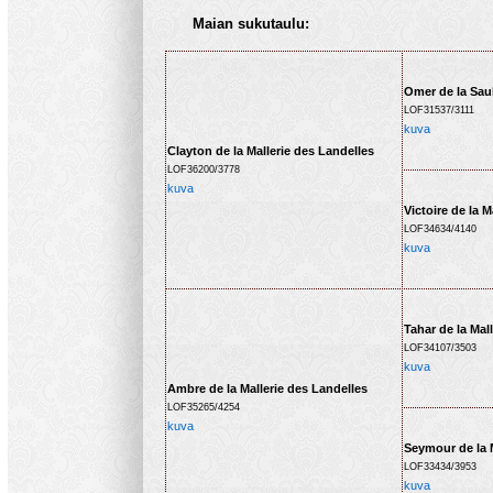
Maian sukutaulu:
Omer de la Sau
LOF31537/3111
kuva
Clayton de la Mallerie des Landelles
LOF36200/3778
kuva
Victoire de la M
LOF34634/4140
kuva
Tahar de la Mal
LOF34107/3503
kuva
Ambre de la Mallerie des Landelles
LOF35265/4254
kuva
Seymour de la M
LOF33434/3953
kuva