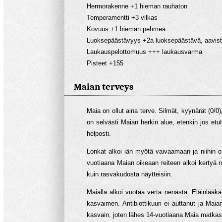
Hermorakenne +1 hieman rauhaton
Temperamentti +3 vilkas
Kovuus +1 hieman pehmeä
Luoksepäästävyys +2a luoksepäästävä, aavist
Laukauspelottomuus +++ laukausvarma
Pisteet +155
Maian terveys
Maia on ollut aina terve. Silmät, kyynärät (0/0)
on selvästi Maian herkin alue, etenkin jos etu
helposti.
Lonkat alkoi iän myötä vaivaamaan ja niihin 
vuotiaana Maian oikeaan reiteen alkoi kertyä n
kuin rasvakudosta näytteisiin.
Maialla alkoi vuotaa verta nenästä. Eläinlääkä
kasvaimen. Antibiottikuuri ei auttanut ja Maia
kasvain, joten lähes 14-vuotiaana Maia matkasi 