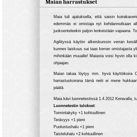
Maian harrastukset
Maia tuli ajatuksella, että saisin koirakaver
edemmäs ei omistaja nyt kehdannutkaan alka
juoksenteleekin paljon lenkeistään vapaana. Tokon
Agilityssä käytiin alkeiskurssin verran kesä
kunnes laiskuus sai taas kerran omistajasta yli
mihinkään muualle! Maiasta voisi hyvin olla kis
ohjaajan.
Maian takaa löytyy mm. hyvä käyttökoira O
harrastuskoirana tämä neiti ei mene hukkaan.
päätä.
Maia kävi luonnetestissä 1.4.2012 Keravalla, t
Luonnetestin tulokset
:
Toimintakyky +1 kohtuullinen
Terävyys +1 pieni
Puolustushalu +1 pieni
Taisteluhalu +2 kohtuullinen